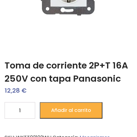
Toma de corriente 2P+T 16A
250V con tapa Panasonic
12,28
€
Toma
Añadir al carrito
de
corriente
2P+T