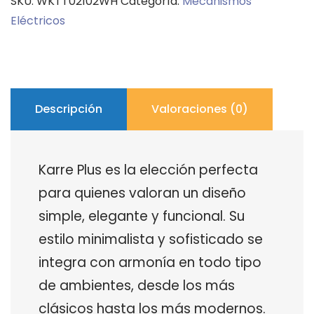
SKU:
WKTT02102WH
Categoría:
Mecanismos
16A
Eléctricos
250V
con
tapa
Panasonic
cantidad
Descripción
Valoraciones (0)
Karre Plus es la elección perfecta
para quienes valoran un diseño
simple, elegante y funcional. Su
estilo minimalista y sofisticado se
integra con armonía en todo tipo
de ambientes, desde los más
clásicos hasta los más modernos.