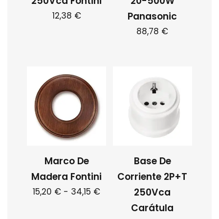
250Vca Fontini
20-500W
12,38
€
Panasonic
88,78
€
Marco De
Base De
Madera Fontini
Corriente 2P+T
Rango
15,20
€
-
34,15
€
250Vca
de
Carátula
Este