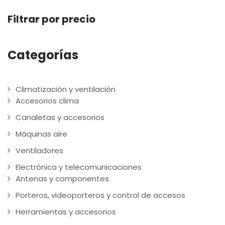
4,80
múltiples
Filtrar por precio
hast
variantes.
241,1
Las
Categorías
opciones
se
pueden
Climatización y ventilación
elegir
Accesorios clima
en
Canaletas y accesorios
la
Máquinas aire
página
Ventiladores
de
producto
Electrónica y telecomunicaciones
Antenas y componentes
Porteros, videoporteros y control de accesos
Herramientas y accesorios