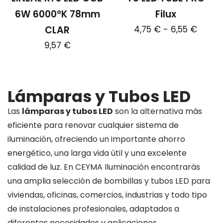
la
6W 6000ºK 78mm
Filux
página
Rang
CLAR
4,75
€
-
6,55
€
de
de
producto
9,57
€
Este
precio
producto
desd
tiene
4,75 
múltiples
Lámparas y Tubos LED
hasta
variantes.
Las
lámparas y tubos LED
son la alternativa más
6,55 
Las
eficiente para renovar cualquier sistema de
opciones
iluminación, ofreciendo un importante ahorro
se
energético, una larga vida útil y una excelente
pueden
calidad de luz. En CEYMA Iluminación encontrarás
elegir
una amplia selección de bombillas y tubos LED para
en
viviendas, oficinas, comercios, industrias y todo tipo
la
de instalaciones profesionales, adaptados a
página
diferentes necesidades y aplicaciones.