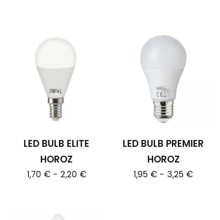
producto
LED BULB ELITE
LED BULB PREMIER
HOROZ
HOROZ
Rango
Rang
1,70
€
-
2,20
€
1,95
€
-
3,25
€
de
de
Este
Este
precios:
precio
producto
producto
desde
desde
tiene
tiene