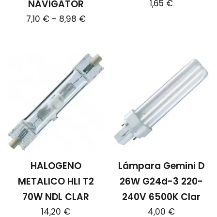
NAVIGATOR
1,65
€
producto
la
Rango
7,10
€
-
8,98
€
Este
página
de
producto
de
Este
precios:
tiene
producto
producto
desde
múltiples
tiene
7,10 €
variantes.
múltiples
hasta
Las
variantes.
opciones
8,98 €
Las
se
opciones
pueden
se
elegir
pueden
en
elegir
HALOGENO
Lámpara Gemini D
la
en
METALICO HLI T2
26W G24d-3 220-
página
la
70W NDL CLAR
240V 6500K Clar
de
página
producto
14,20
€
4,00
€
de