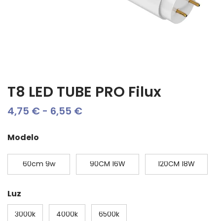
T8 LED TUBE PRO Filux
Rango
4,75
€
-
6,55
€
de
Modelo
precios:
TUBO LED
TUBO LED
TUBO LED
desde
60cm 9w
90CM 16W
120CM 18W
CCT
CCT
CCT
4,75 €
Luz
hasta
6,55 €
3000k
4000k
6500k