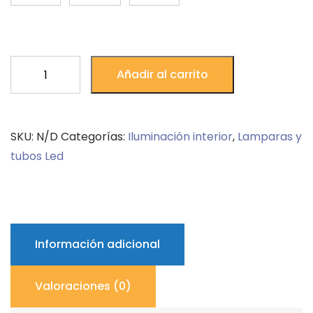
T8
Añadir al carrito
LED
TUBE
PRO
SKU:
N/D
Categorías:
Iluminación interior
,
Lamparas y
Filux
tubos Led
cantidad
Información adicional
Valoraciones (0)