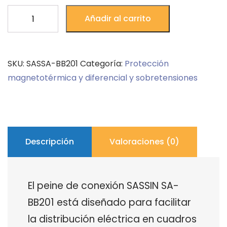
PEINE
Añadir al carrito
CONEXIÓN
2P
63
SKU:
SASSA-BB201
Categoría:
Protección
SASSIN
magnetotérmica y diferencial y sobretensiones
cantidad
Descripción
Valoraciones (0)
El peine de conexión SASSIN SA-
BB201 está diseñado para facilitar
la distribución eléctrica en cuadros