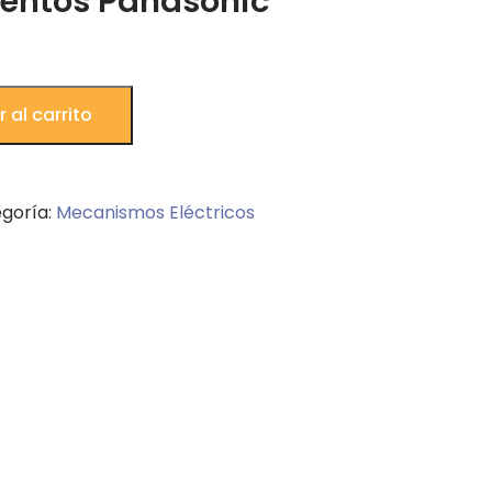
entos Panasonic
 al carrito
goría:
Mecanismos Eléctricos