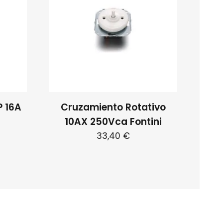
P 16A
Cruzamiento Rotativo
10AX 250Vca Fontini
33,40
€