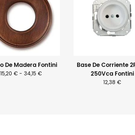
o De Madera Fontini
Base De Corriente 2
Rango
250Vca Fontini
15,20
€
-
34,15
€
de
12,38
€
Este
precios:
producto
desde
tiene
15,20 €
múltiples
hasta
variantes.
34,15 €
Las
opciones