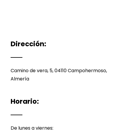
se
pueden
elegir
en
la
Dirección:
página
de
producto
Camino de vera, 5, 04110 Campohermoso,
Almería
Horario:
De lunes a viernes: