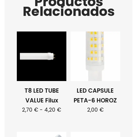
Productos
Relacionados
T8 LED TUBE
LED CAPSULE
VALUE Filux
PETA-6 HOROZ
Rango
2,70
€
-
4,20
€
2,00
€
de
Este
Este
precios:
producto
producto
desde