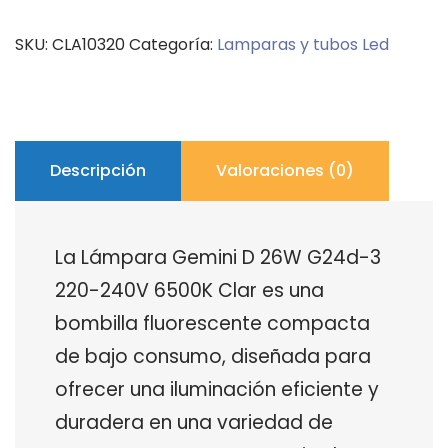
26W
SKU:
CLA10320
Categoría:
Lamparas y tubos Led
G24d-
3
220-
240V
6500K
Descripción
Valoraciones (0)
Clar
cantidad
La Lámpara Gemini D 26W G24d-3
220-240V 6500K Clar es una
bombilla fluorescente compacta
de bajo consumo, diseñada para
ofrecer una iluminación eficiente y
duradera en una variedad de