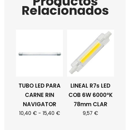
Productos
Relacionados
TUBO LED PARA
LINEAL R7s LED
CARNE RIN
COB 6W 6000ºK
NAVIGATOR
78mm CLAR
Rango
10,40
€
-
15,40
€
9,57
€
de
Este
precios: