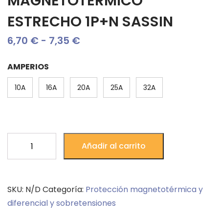
MAGNETOTÉRMICO
ESTRECHO 1P+N SASSIN
Rango
6,70
€
-
7,35
€
de
AMPERIOS
precios:
10A
16A
20A
25A
32A
desde
6,70 €
hasta
INT.
7,35 €
Añadir al carrito
DPN
AUT.
MAGNETOTÉRMICO
SKU:
N/D
Categoría:
Protección magnetotérmica y
ESTRECHO
diferencial y sobretensiones
1P+N