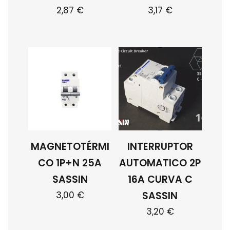
2,87
€
3,17
€
MAGNETOTÉRMI
INTERRUPTOR
CO 1P+N 25A
AUTOMATICO 2P
SASSIN
16A CURVA C
3,00
€
SASSIN
3,20
€