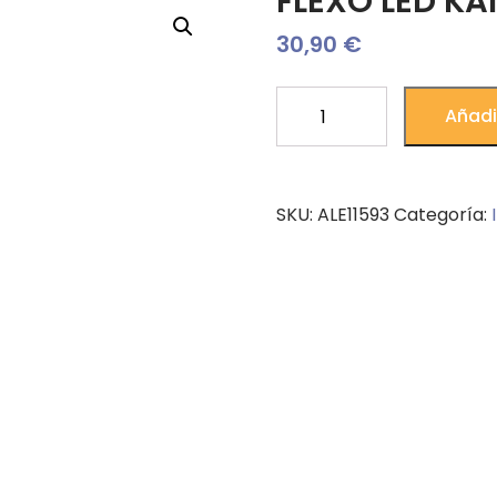
FLEXO LED KA
30,90
€
FLEXO
Añadir
LED
KANIE
BLANCO
SKU:
ALE11593
Categoría:
LED
6W
ALEMAR
cantidad