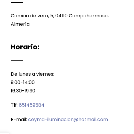
de
página
producto
de
Camino de vera, 5, 04110 Campohermoso,
producto
Almería
Horario:
De lunes a viernes:
9:00-14:00
16:30-19:30
Tlf:
651459584
E-mail:
ceyma-iluminacion@hotmail.com