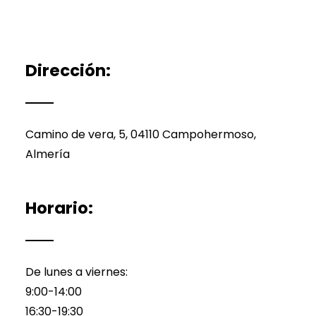
se
pueden
elegir
en
Dirección:
la
página
de
Camino de vera, 5, 04110 Campohermoso,
producto
Almería
Horario:
De lunes a viernes:
9:00-14:00
16:30-19:30