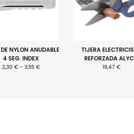
 DE NYLON ANUDABLE
TIJERA ELECTRICI
4 SEG. INDEX
REFORZADA ALY
Rango
2,30
€
-
3,55
€
19,47
€
de
Este
precios:
producto
desde
tiene
2,30 €
múltiples
hasta
variantes.
3,55 €
Las
opciones