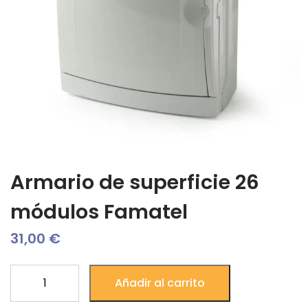
Armario de superficie 26
módulos Famatel
31,00
€
Armario
Añadir al carrito
de