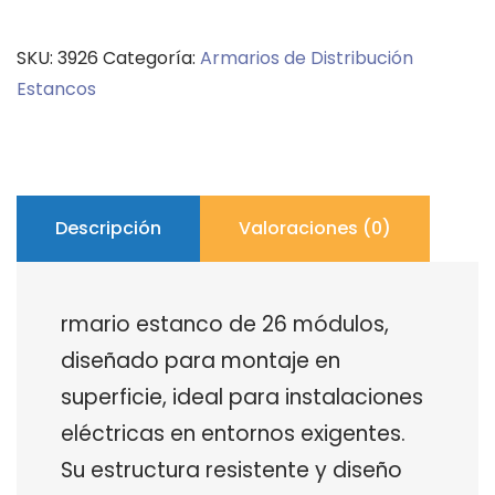
superficie
26
SKU:
3926
Categoría:
Armarios de Distribución
módulos
Estancos
Famatel
cantidad
Descripción
Valoraciones (0)
rmario estanco de 26 módulos,
diseñado para montaje en
superficie, ideal para instalaciones
eléctricas en entornos exigentes.
Su estructura resistente y diseño