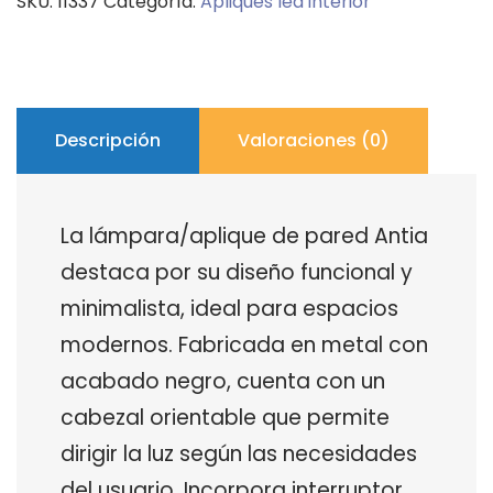
SKU:
11337
Categoría:
Apliques led interior
X
50W
GU10
Alemar
cantidad
Descripción
Valoraciones (0)
La lámpara/aplique de pared Antia
destaca por su diseño funcional y
minimalista, ideal para espacios
modernos. Fabricada en metal con
acabado negro, cuenta con un
cabezal orientable que permite
dirigir la luz según las necesidades
del usuario. Incorpora interruptor