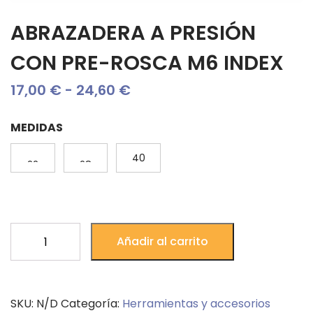
ABRAZADERA A PRESIÓN
CON PRE-ROSCA M6 INDEX
Rango
17,00
€
-
24,60
€
de
MEDIDAS
precios:
20-
25-
40
desde
22
28
17,00 €
hasta
ABRAZADERA
24,60 €
Añadir al carrito
A
PRESIÓN
CON
SKU:
N/D
Categoría:
Herramientas y accesorios
PRE-